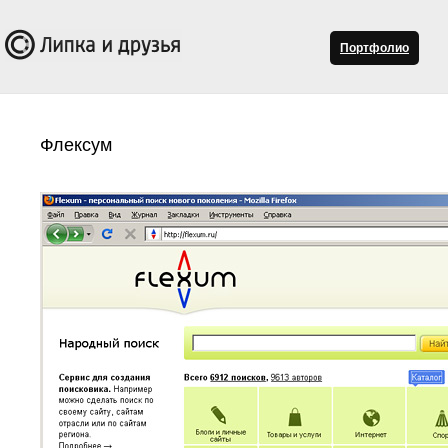
Портфолио
Флексум